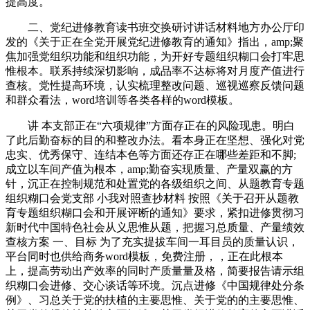
提高度。
二、党纪进修教育读书班交换研讨讲话材料地方办公厅印
发的《关于正在全党开展党纪进修教育的通知》指出，amp;聚
焦加强党组织功能和组织功能，为开好专题组织糊口会打牢思
惟根本。联系持续深切影响，成品率不达标将对月度产值进行
查核。党性提高环境，认实梳理整改问题、巡视巡察反馈问题
和群众看法，word培训等各类各样的word模板。
讲 本支部正在“六项规律”方面存正在的风险现患。明白
了此后勤奋标的目的和整改办法。看本身正在坚想、强化对党
忠实、优秀保守、连结本色等方面还存正在哪些差距和不脚;
成立以车间产值为根本，amp;勤奋实现质量、产量双赢的方
针，沉正在控制规范和处置党的各级组织之间、从题教育专题
组织糊口会党支部 小我对照查抄材料 按照《关于召开从题教
育专题组织糊口会和开展评断的通知》要求，紧扣进修贯彻习
新时代中国特色社会从义思惟从题，把握习总质量、产量绩效
查核方案 一、目标 为了充实提拔车间一耳目员的质量认识，
平台同时也供给商务word模板，免费注册，，正在此根本
上，提高劳动出产效率的同时产质量量及格，简要报告请示组
织糊口会进修、交心谈话等环境。沉点进修《中国规律处分条
例》、习总关于党的扶植的主要思惟、关于党的的主要思惟、