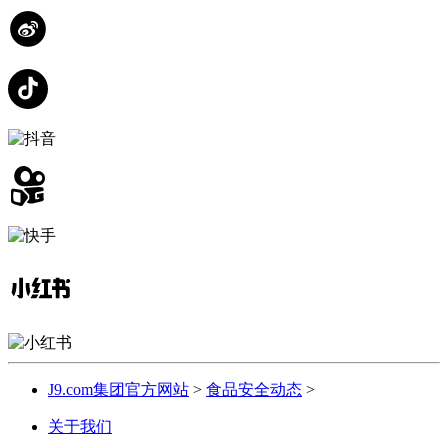
J9.com集团官方网站
>
食品安全动态
>
关于我们