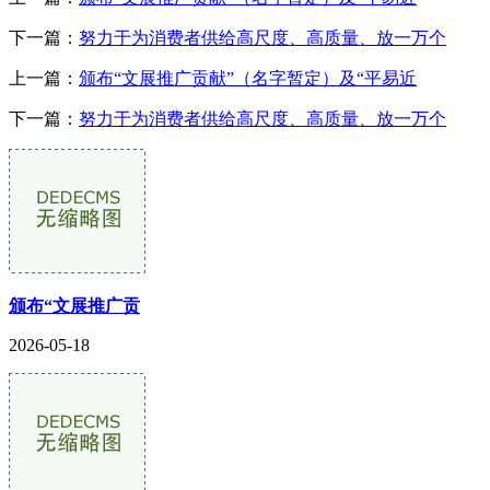
下一篇：
努力于为消费者供给高尺度、高质量、放一万个
上一篇：
颁布“文展推广贡献”（名字暂定）及“平易近
下一篇：
努力于为消费者供给高尺度、高质量、放一万个
颁布“文展推广贡
2026-05-18