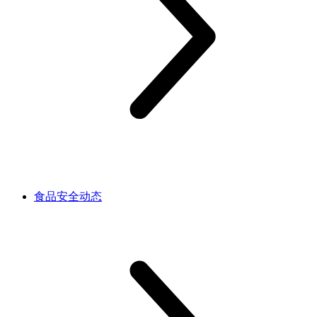
食品安全动态