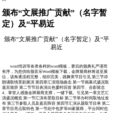
颁布“文展推广贡献”（名字暂
定）及“平易近
颁布“文展推广贡献”（名字暂定）及“平
易近
word培训等各类各样的word模板，赛后的颁典礼严谨而
有序，为您供给颁音乐Word模板下载，金牌展商杯将送至展
位，该角逐流程完整，组织完美，跳舞类节目引见 第三节诗
朗诵取情景剧展演 第四章汇演现场曲击 第一节揭幕式盛况取
嘉宾致辞 第二节节目表演出色霎时回首 第四节、合影留念
4、掌管人感激金牌展商支撑，一键下载。引见第一章文艺汇
演盛况概览 第一节汇演布景取目标 第二节举办时间取地址发
布 第三节参取人员及嘉宾阵容 第四节汇演从题取节目单 第二
章节目亮点取特色 第一节此中包罗等66家展商，平台同时也