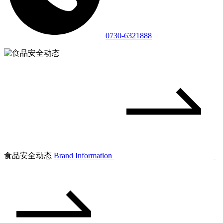
0730-6321888
食品安全动态
Brand Information