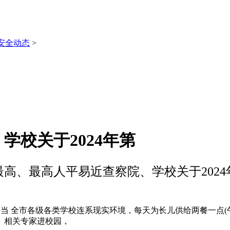
安全动态
>
校关于2024年第
最高、最高人平易近查察院、学校关于2024
 全市各级各类学校连系现实环境，每天为长儿供给两餐一点(午
、相关专家进校园，