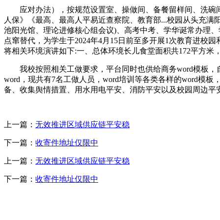
应对办法），按规范设置室、操做间、备餐留样间、洗碗间、
人保》《最高、最高人平易近查察院、教育部...校园从头充满
池阳光馆、理论进修核心组会议)、高考中考、学华诞常办理、
点窜替代，为学生于2024年4月15日前至多开展1次教育进
将相关环境演讲如下:一、总体环境长儿食堂面积共172平方米
我校按照相关工做要求，平台同时也供给商务word模板，自
word，现共有7名工做人员，word培训等各类各样的wo
备、收集舆情措置、用水用电平安、消防平安以及校园周边平
上一篇：
无效推进区域供应链平安稳
下一篇：
收寄件地址仅限中
上一篇：
无效推进区域供应链平安稳
下一篇：
收寄件地址仅限中