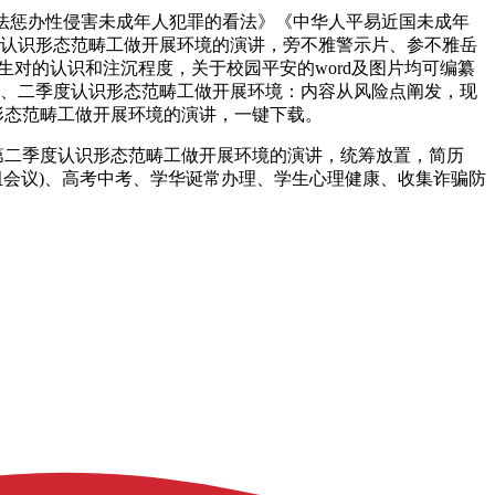
法惩办性侵害未成年人犯罪的看法》《中华人平易近国未成年
二季度认识形态范畴工做开展环境的演讲，旁不雅警示片、参不雅岳
对的认识和注沉程度，关于校园平安的word及图片均可编纂
，1、二季度认识形态范畴工做开展环境：内容从风险点阐发，现
识形态范畴工做开展环境的演讲，一键下载。
年第二季度认识形态范畴工做开展环境的演讲，统筹放置，简历
心组会议)、高考中考、学华诞常办理、学生心理健康、收集诈骗防