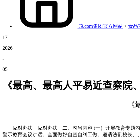
J9.com集团官方网站
>
食品
17
2026
-
05
《最高、最高人平易近查察院、学
《
应对办法，应对办法，二、勾当内容 (一）开展教育专题勾当
警示教育会议讲话。全面做好自查自纠工做。邀请法副校长、