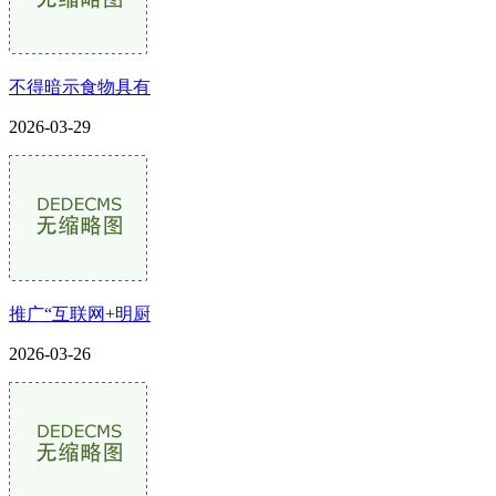
不得暗示食物具有
2026-03-29
推广“互联网+明厨
2026-03-26