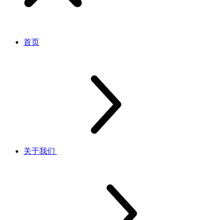
首页
关于我们