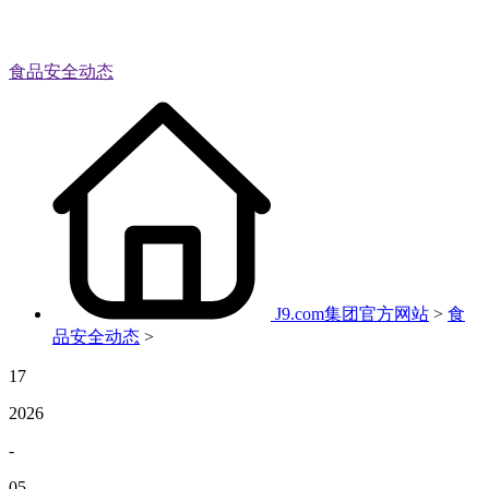
食品安全动态
J9.com集团官方网站
>
食
品安全动态
>
17
2026
-
05