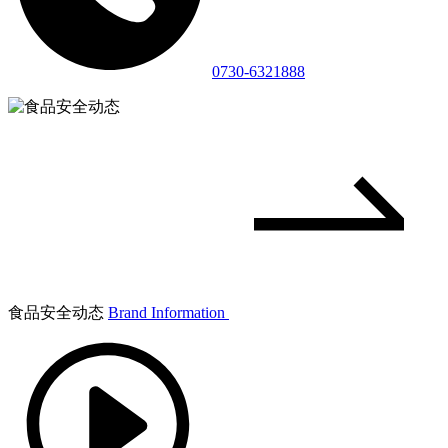
0730-6321888
食品安全动态
Brand Information