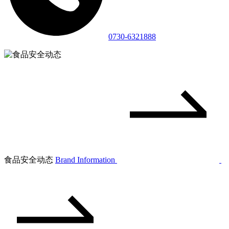
0730-6321888
食品安全动态
Brand Information