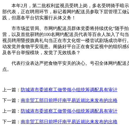
本年2月，第二批权利监视员受聘上岗，多名受聘骑手暗示，
部代表，正在聘用环节，标记着网约配送员参取下层管理工做
践，但愿各平台切实履行从体义务！
市市场监管局、市网约配送员群体党委将持续优化“随手拍”
营，以及首批获聘的100名网约配送员代表等百余人加入了勾
视员聘用暨授旗典礼勾当正在市文化馆一楼尝试剧场成功举行
动发觉并食物平安现患。阐扬好平台正在食安监视中的组织感化。当
及各平台举报模块，发觉了无效线条？
代表行业表达严把食物平安关的决心。号召全体网约配送员阐
点。
上一篇：
防城港市委巡察工做带领小组统筹调配具有审计
下一篇：
南非贸工部日前呼吁南平易近就比来发布的出格
上一篇：
防城港市委巡察工做带领小组统筹调配具有审计
下一篇：
南非贸工部日前呼吁南平易近就比来发布的出格