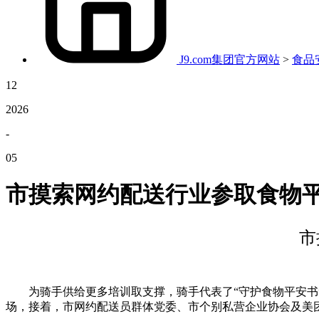
J9.com集团官方网站
>
食品
12
2026
-
05
市摸索网约配送行业参取食物
市
为骑手供给更多培训取支撑，骑手代表了“守护食物平安书”
场，接着，市网约配送员群体党委、市个别私营企业协会及美团