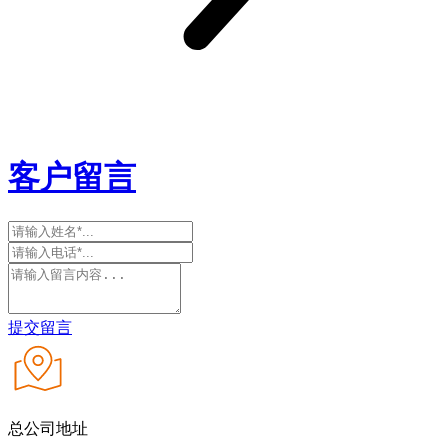
客户留言
提交留言
总公司地址