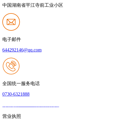
中国湖南省平江寺前工业小区
电子邮件
644292146@qq.com
全国统一服务电话
0730-6321888
网站建设：J9.com集团官方网站
|
网站地图
本网站支持IPV6
营业执照