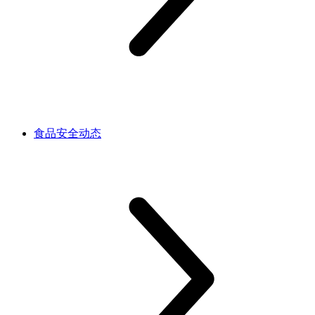
食品安全动态