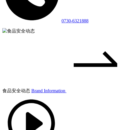
0730-6321888
食品安全动态
Brand Information